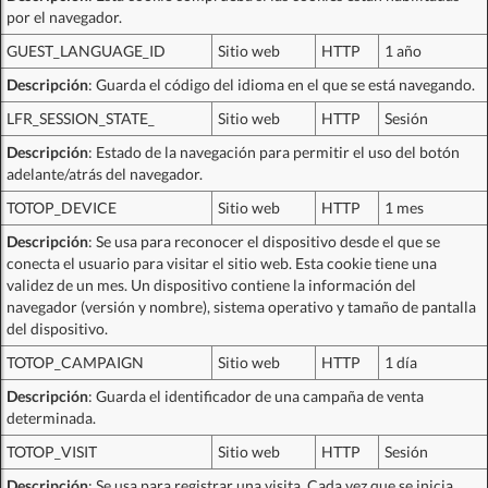
por el navegador.
GUEST_LANGUAGE_ID
Sitio web
HTTP
1 año
Descripción
: Guarda el código del idioma en el que se está navegando.
LFR_SESSION_STATE_
Sitio web
HTTP
Sesión
Descripción
: Estado de la navegación para permitir el uso del botón
adelante/atrás del navegador.
TOTOP_DEVICE
Sitio web
HTTP
1 mes
Descripción
: Se usa para reconocer el dispositivo desde el que se
conecta el usuario para visitar el sitio web. Esta cookie tiene una
validez de un mes. Un dispositivo contiene la información del
navegador (versión y nombre), sistema operativo y tamaño de pantalla
del dispositivo.
TOTOP_CAMPAIGN
Sitio web
HTTP
1 día
Descripción
: Guarda el identificador de una campaña de venta
determinada.
TOTOP_VISIT
Sitio web
HTTP
Sesión
Descripción
: Se usa para registrar una visita. Cada vez que se inicia