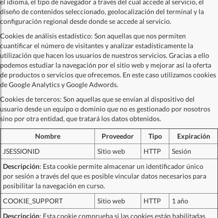
el idioma, el tipo de navegador a través del cual accede al servicio, el
diseño de contenidos seleccionado, geolocalización del terminal y la
configuración regional desde donde se accede al servicio.
Cookies de análisis estadístico: Son aquellas que nos permiten
cuantificar el número de visitantes y analizar estadísticamente la
utilización que hacen los usuarios de nuestros servicios. Gracias a ello
podemos estudiar la navegación por el sitio web y mejorar así la oferta
de productos o servicios que ofrecemos. En este caso utilizamos cookies
de Google Analytics y Google Adwords.
Cookies de terceros: Son aquellas que se envían al dispositivo del
usuario desde un equipo o dominio que no es gestionado por nosotros
sino por otra entidad, que tratará los datos obtenidos.
Nombre
Proveedor
Tipo
Expiración
JSESSIONID
Sitio web
HTTP
Sesión
Descripción
: Esta cookie permite almacenar un identificador único
por sesión a través del que es posible vincular datos necesarios para
posibilitar la navegación en curso.
COOKIE_SUPPORT
Sitio web
HTTP
1 año
Descripción
: Esta cookie comprueba si las cookies están habilitadas